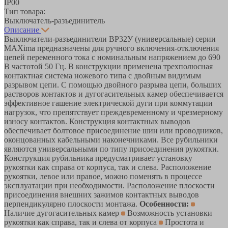
IP00
Тип товара:
Выключатель-разъединитель
Описание
Выключатели-разъединители ВР32У (универсальные) серии
MAXima предназначены для ручного включения-отключения
цепей переменного тока с номинальным напряжением до 690
В частотой 50 Гц. В конструкции применена трехполюсная
контактная система ножевого типа с двойным видимым
разрывом цепи. С помощью двойного разрыва цепи, больших
растворов контактов и дугогасительных камер обеспечивается
эффективное гашение электрической дуги при коммутации
нагрузок, что препятствует преждевременному и чрезмерному
износу контактов. Конструкция контактных выводов
обеспечивает болтовое присоединение шин или проводников,
оконцованных кабельными наконечниками. Все рубильники
являются универсальными по типу присоединения рукоятки.
Конструкция рубильника предусматривает установку
рукоятки как справа от корпуса, так и слева. Расположение
рукоятки, левое или правое, можно поменять в процессе
эксплуатации при необходимости. Расположение плоскости
присоединения внешних зажимов контактных выводов
перпендикулярно плоскости монтажа.
Особенности:
Наличие дугогасительных камер
Возможность установки
рукоятки как справа, так и слева от корпуса
Простота и