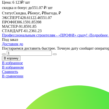
Цена:
6 123
₽
/ шт
скидка и бонус до
551.07
₽/ шт
Статус
Скидка, ₽
Бонус, ₽
Выгода, ₽
ЭКСПЕРТ
428.61
122.46
551.07
ПРОФИ
306.15
91.85
398
МАСТЕР
-
91.85
91.85
СТАНДАРТ
-
61.23
61.23
Профессиональным строителям -
«ПРОФИ»
сразу!
›
Подробнее 
Под заказ
Доставим до
Постараемся доставить быстрее. Точную дату сообщит оператор
В корзину
В избранное
В избранном
Сравнить
В сравнении