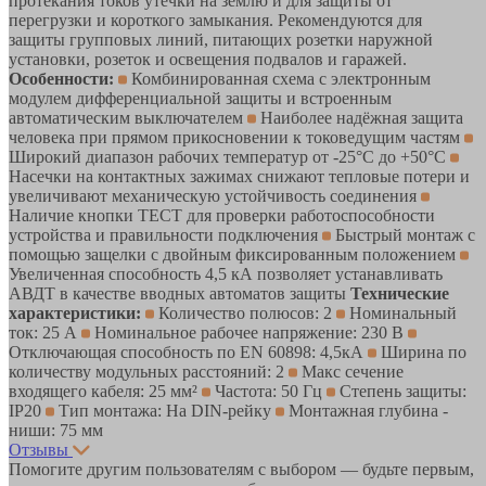
протекания токов утечки на землю и для защиты от
перегрузки и короткого замыкания. Рекомендуются для
защиты групповых линий, питающих розетки наружной
установки, розеток и освещения подвалов и гаражей.
Особенности:
Комбинированная схема с электронным
модулем дифференциальной защиты и встроенным
автоматическим выключателем
Наиболее надёжная защита
человека при прямом прикосновении к токоведущим частям
Широкий диапазон рабочих температур от -25°С до +50°С
Насечки на контактных зажимах снижают тепловые потери и
увеличивают механическую устойчивость соединения
Наличие кнопки ТЕСТ для проверки работоспособности
устройства и правильности подключения
Быстрый монтаж с
помощью защелки с двойным фиксированным положением
Увеличенная способность 4,5 кА позволяет устанавливать
АВДТ в качестве вводных автоматов защиты
Технические
характеристики:
Количество полюсов: 2
Номинальный
ток: 25 А
Номинальное рабочее напряжение: 230 В
Отключающая способность по EN 60898: 4,5кА
Ширина по
количеству модульных расстояний: 2
Макс сечение
входящего кабеля: 25 мм²
Частота: 50 Гц
Степень защиты:
IP20
Тип монтажа: На DIN-рейку
Монтажная глубина -
ниши: 75 мм
Отзывы
Помогите другим пользователям с выбором — будьте первым,