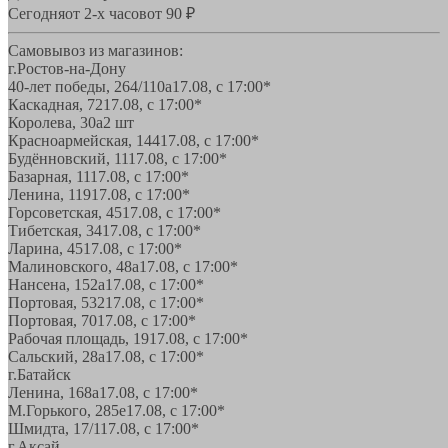
Сегодня
от 2-х часов
от 90 ₽
Самовывоз из магазинов:
г.Ростов-на-Дону
40-лет победы, 264/110а
17.08, с 17:00*
Каскадная, 72
17.08, с 17:00*
Королева, 30а
2 шт
Красноармейская, 144
17.08, с 17:00*
Будённовский, 11
17.08, с 17:00*
Базарная, 11
17.08, с 17:00*
Ленина, 119
17.08, с 17:00*
Горсоветская, 45
17.08, с 17:00*
Тибетская, 34
17.08, с 17:00*
Ларина, 45
17.08, с 17:00*
Малиновского, 48а
17.08, с 17:00*
Нансена, 152а
17.08, с 17:00*
Портовая, 532
17.08, с 17:00*
Портовая, 70
17.08, с 17:00*
Рабочая площадь, 19
17.08, с 17:00*
Сальский, 28a
17.08, с 17:00*
г.Батайск
Ленина, 168а
17.08, с 17:00*
М.Горького, 285е
17.08, с 17:00*
Шмидта, 17/1
17.08, с 17:00*
г.Аксай