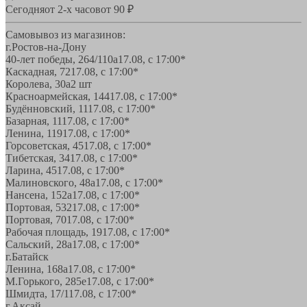
Сегодня
от 2-х часов
от 90 ₽
Самовывоз из магазинов:
г.Ростов-на-Дону
40-лет победы, 264/110а
17.08, с 17:00*
Каскадная, 72
17.08, с 17:00*
Королева, 30а
2 шт
Красноармейская, 144
17.08, с 17:00*
Будённовский, 11
17.08, с 17:00*
Базарная, 11
17.08, с 17:00*
Ленина, 119
17.08, с 17:00*
Горсоветская, 45
17.08, с 17:00*
Тибетская, 34
17.08, с 17:00*
Ларина, 45
17.08, с 17:00*
Малиновского, 48а
17.08, с 17:00*
Нансена, 152а
17.08, с 17:00*
Портовая, 532
17.08, с 17:00*
Портовая, 70
17.08, с 17:00*
Рабочая площадь, 19
17.08, с 17:00*
Сальский, 28a
17.08, с 17:00*
г.Батайск
Ленина, 168а
17.08, с 17:00*
М.Горького, 285е
17.08, с 17:00*
Шмидта, 17/1
17.08, с 17:00*
г.Аксай