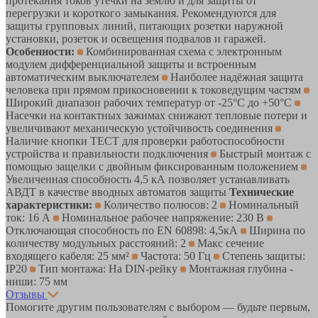
протекания токов утечки на землю и для защиты от
перегрузки и короткого замыкания. Рекомендуются для
защиты групповых линий, питающих розетки наружной
установки, розеток и освещения подвалов и гаражей.
Особенности:
Комбинированная схема с электронным
модулем дифференциальной защиты и встроенным
автоматическим выключателем
Наиболее надёжная защита
человека при прямом прикосновении к токоведущим частям
Широкий диапазон рабочих температур от -25°С до +50°С
Насечки на контактных зажимах снижают тепловые потери и
увеличивают механическую устойчивость соединения
Наличие кнопки ТЕСТ для проверки работоспособности
устройства и правильности подключения
Быстрый монтаж с
помощью защелки с двойным фиксированным положением
Увеличенная способность 4,5 кА позволяет устанавливать
АВДТ в качестве вводных автоматов защиты
Технические
характеристики:
Количество полюсов: 2
Номинальный
ток: 16 А
Номинальное рабочее напряжение: 230 В
Отключающая способность по EN 60898: 4,5кА
Ширина по
количеству модульных расстояний: 2
Макс сечение
входящего кабеля: 25 мм²
Частота: 50 Гц
Степень защиты:
IP20
Тип монтажа: На DIN-рейку
Монтажная глубина -
ниши: 75 мм
Отзывы
Помогите другим пользователям с выбором — будьте первым,