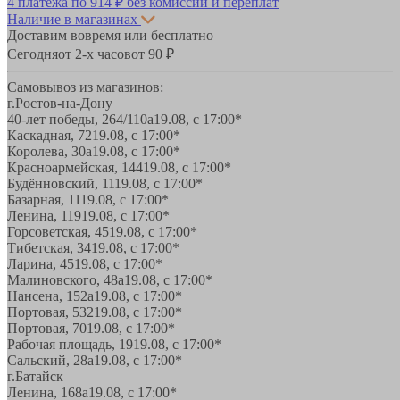
4 платежа по
914 ₽
без комиссий и переплат
Наличие в магазинах
Доставим вовремя или бесплатно
Сегодня
от 2-х часов
от 90 ₽
Самовывоз из магазинов:
г.Ростов-на-Дону
40-лет победы, 264/110а
19.08, с 17:00*
Каскадная, 72
19.08, с 17:00*
Королева, 30а
19.08, с 17:00*
Красноармейская, 144
19.08, с 17:00*
Будённовский, 11
19.08, с 17:00*
Базарная, 11
19.08, с 17:00*
Ленина, 119
19.08, с 17:00*
Горсоветская, 45
19.08, с 17:00*
Тибетская, 34
19.08, с 17:00*
Ларина, 45
19.08, с 17:00*
Малиновского, 48а
19.08, с 17:00*
Нансена, 152а
19.08, с 17:00*
Портовая, 532
19.08, с 17:00*
Портовая, 70
19.08, с 17:00*
Рабочая площадь, 19
19.08, с 17:00*
Сальский, 28a
19.08, с 17:00*
г.Батайск
Ленина, 168а
19.08, с 17:00*