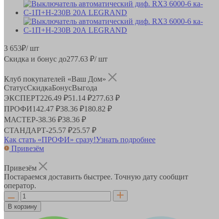
3 653
₽
/ шт
Скидка и бонус до
277.63
₽/ шт
Клуб покупателей «Ваш Дом»
Статус
Скидка
Бонус
Выгода
ЭКСПЕРТ
226.49 ₽
51.14 ₽
277.63 ₽
ПРОФИ
142.47 ₽
38.36 ₽
180.82 ₽
МАСТЕР
-
38.36 ₽
38.36 ₽
СТАНДАРТ
-
25.57 ₽
25.57 ₽
Как стать «ПРОФИ» сразу!
Узнать подробнее
Привезём
Привезём
Постараемся доставить быстрее. Точную дату сообщит
оператор.
В корзину