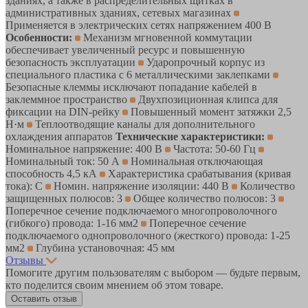
зданиях, а также в распределительных щитках в
административных зданиях, сетевых магазинах
Применяется в электрических сетях напряжением 400 В
Особенности:
Механизм мгновенной коммутации
обеспечивает увеличенный ресурс и повышенную
безопасность эксплуатации
Ударопрочный корпус из
специального пластика с 6 металлическими заклепками
Безопасные клеммы исключают попадание кабелей в
заклеммное пространство
Двухпозиционная клипса для
фиксации на DIN-рейку
Повышенный момент затяжки 2,5
Н·м
Теплоотводящие каналы для дополнительного
охлаждения аппаратов
Технические характеристики:
Номинальное напряжение: 400 В
Частота: 50-60 Гц
Номинальный ток: 50 А
Номинальная отключающая
способность 4,5 кА
Характеристика срабатывания (кривая
тока): C
Номин. напряжение изоляции: 440 В
Количество
защищенных полюсов: 3
Общее количество полюсов: 3
Поперечное сечение подключаемого многопроволочного
(гибкого) провода: 1-16 мм2
Поперечное сечение
подключаемого однопроволочного (жесткого) провода: 1-25
мм2
Глубина установочная: 45 мм
Отзывы
Помогите другим пользователям с выбором — будьте первым,
кто поделится своим мнением об этом товаре.
Оставить отзыв