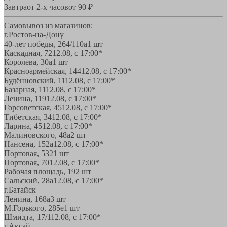
Завтра
от 2-х часов
от 90 ₽
Самовывоз из магазинов:
г.Ростов-на-Дону
40-лет победы, 264/110а
1 шт
Каскадная, 72
12.08, с 17:00*
Королева, 30а
1 шт
Красноармейская, 144
12.08, с 17:00*
Будённовский, 11
12.08, с 17:00*
Базарная, 11
12.08, с 17:00*
Ленина, 119
12.08, с 17:00*
Горсоветская, 45
12.08, с 17:00*
Тибетская, 34
12.08, с 17:00*
Ларина, 45
12.08, с 17:00*
Малиновского, 48а
2 шт
Нансена, 152а
12.08, с 17:00*
Портовая, 532
1 шт
Портовая, 70
12.08, с 17:00*
Рабочая площадь, 19
2 шт
Сальский, 28a
12.08, с 17:00*
г.Батайск
Ленина, 168а
3 шт
М.Горького, 285е
1 шт
Шмидта, 17/1
12.08, с 17:00*
г.Аксай