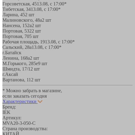
Горсоветская, 45
13.08, с 17:00*
Тибетская, 34
13.08, с 17:00*
Ларина, 45
2 шт
Малиновского, 48а
2 шт
Нансена, 152а
2 шт
Портовая, 532
2 шт
Портовая, 70
5 шт
Рабочая площадь, 19
13.08, с 17:00*
Сальский, 28a
13.08, с 17:00*
г.Батайск
Ленина, 168а
2 шт
М.Горького, 285е
9 шт
Шмидта, 17/1
2 шт
г.Аксай
Вартанова, 11
2 шт
* Можно забрать в магазине,
если заказать сегодня
Характеристики
Бренд:
IEK
Артикул:
MVA20-3-050-C
Страна производства:
КИТАЙ