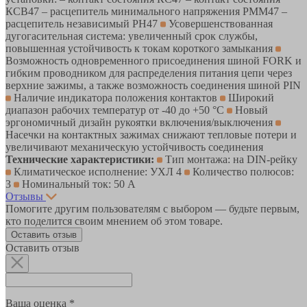
КСВ47 – расцепитель минимального напряжения РММ47 –
расцепитель независимый РН47
Усовершенствованная
дугогасительная система: увеличенный срок службы,
повышенная устойчивость к токам короткого замыкания
Возможность одновременного присоединения шиной FORK и
гибким проводником для распределения питания цепи через
верхние зажимы, а также возможность соединения шиной PIN
Наличие индикатора положения контактов
Широкий
диапазон рабочих температур от -40 до +50 °С
Новый
эргономичный дизайн рукоятки включения/выключения
Насечки на контактных зажимах снижают тепловые потери и
увеличивают механическую устойчивость соединения
Технические характеристики:
Тип монтажа: на DIN-рейку
Климатическое исполнение: УХЛ 4
Количество полюсов:
3
Номинальный ток: 50 А
Отзывы
Помогите другим пользователям с выбором — будьте первым,
кто поделится своим мнением об этом товаре.
Оставить отзыв
Оставить отзыв
Ваша оценка *