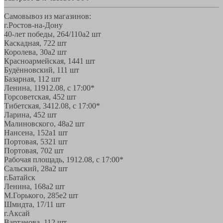
Самовывоз из магазинов:
г.Ростов-на-Дону
40-лет победы, 264/110а
2 шт
Каскадная, 72
2 шт
Королева, 30а
2 шт
Красноармейская, 144
1 шт
Будённовский, 11
1 шт
Базарная, 11
2 шт
Ленина, 119
12.08, с 17:00*
Горсоветская, 45
2 шт
Тибетская, 34
12.08, с 17:00*
Ларина, 45
2 шт
Малиновского, 48а
2 шт
Нансена, 152а
1 шт
Портовая, 532
1 шт
Портовая, 70
2 шт
Рабочая площадь, 19
12.08, с 17:00*
Сальский, 28a
2 шт
г.Батайск
Ленина, 168а
2 шт
М.Горького, 285е
2 шт
Шмидта, 17/1
1 шт
г.Аксай
Вартанова, 11
2 шт