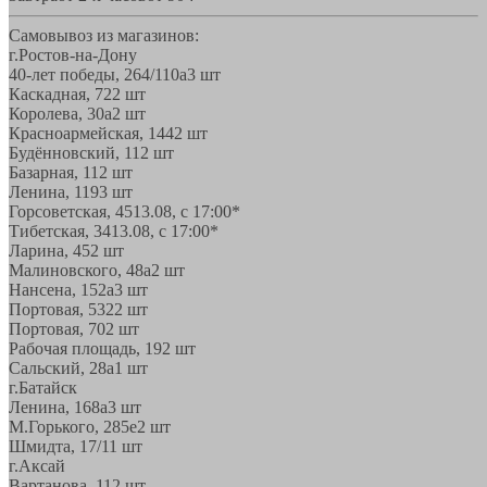
Самовывоз из магазинов:
г.Ростов-на-Дону
40-лет победы, 264/110а
3 шт
Каскадная, 72
2 шт
Королева, 30а
2 шт
Красноармейская, 144
2 шт
Будённовский, 11
2 шт
Базарная, 11
2 шт
Ленина, 119
3 шт
Горсоветская, 45
13.08, с 17:00*
Тибетская, 34
13.08, с 17:00*
Ларина, 45
2 шт
Малиновского, 48а
2 шт
Нансена, 152а
3 шт
Портовая, 532
2 шт
Портовая, 70
2 шт
Рабочая площадь, 19
2 шт
Сальский, 28a
1 шт
г.Батайск
Ленина, 168а
3 шт
М.Горького, 285е
2 шт
Шмидта, 17/1
1 шт
г.Аксай
Вартанова, 11
2 шт