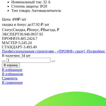
Номинальный ток:
32 А
Степень защиты:
IP20
Тип товара:
Автовыключатель
Цена:
499
₽
/ шт
скидка и бонус до
37.92
₽/ шт
Статус
Скидка, ₽
Бонус, ₽
Выгода, ₽
ЭКСПЕРТ
30.94
6.99
37.92
ПРОФИ
19.46
5.24
24.7
МАСТЕР
-
5.24
5.24
СТАНДАРТ
-
3.49
3.49
Профессиональным строителям -
«ПРОФИ»
сразу!
›
Подробнее 
В наличии: 34 шт
В корзину
В избранное
В избранном
Сравнить
В сравнении