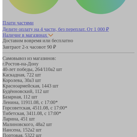
Плати частями
Делите оплату на 4 части, без переплат.
От 1 000 ₽
Наличие в магазинах
Доставим вовремя или бесплатно
Завтра
от 2-х часов
от 90 ₽
Самовывоз из магазинов:
г.Ростов-на-Дону
40-лет победы, 264/110а
2 шт
Каскадная, 72
2 шт
Королева, 30а
3 шт
Красноармейская, 144
3 шт
Будённовский, 11
2 шт
Базарная, 11
2 шт
Ленина, 119
11.08, с 17:00*
Горсоветская, 45
11.08, с 17:00*
Тибетская, 34
11.08, с 17:00*
Ларина, 45
1 шт
Малиновского, 48а
2 шт
Нансена, 152а
2 шт
Портовая, 532
2 шт