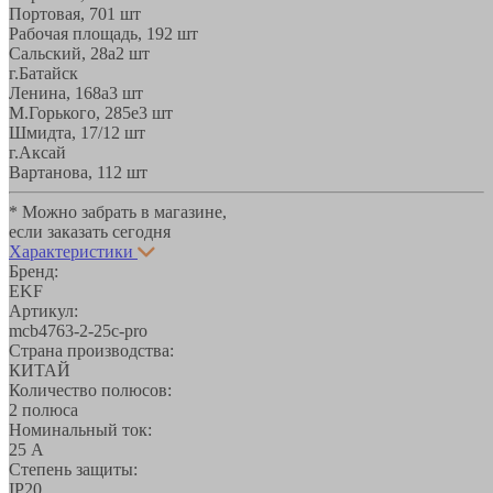
Портовая, 70
1 шт
Рабочая площадь, 19
2 шт
Сальский, 28a
2 шт
г.Батайск
Ленина, 168а
3 шт
М.Горького, 285е
3 шт
Шмидта, 17/1
2 шт
г.Аксай
Вартанова, 11
2 шт
* Можно забрать в магазине,
если заказать сегодня
Характеристики
Бренд:
EKF
Артикул:
mcb4763-2-25c-pro
Страна производства:
КИТАЙ
Количество полюсов:
2 полюса
Номинальный ток:
25 А
Степень защиты:
IP20