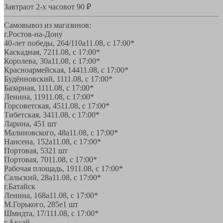
Завтра
от 2-х часов
от 90 ₽
Самовывоз из магазинов:
г.Ростов-на-Дону
40-лет победы, 264/110а
11.08, с 17:00*
Каскадная, 72
11.08, с 17:00*
Королева, 30а
11.08, с 17:00*
Красноармейская, 144
11.08, с 17:00*
Будённовский, 11
11.08, с 17:00*
Базарная, 11
11.08, с 17:00*
Ленина, 119
11.08, с 17:00*
Горсоветская, 45
11.08, с 17:00*
Тибетская, 34
11.08, с 17:00*
Ларина, 45
1 шт
Малиновского, 48а
11.08, с 17:00*
Нансена, 152а
11.08, с 17:00*
Портовая, 532
1 шт
Портовая, 70
11.08, с 17:00*
Рабочая площадь, 19
11.08, с 17:00*
Сальский, 28a
11.08, с 17:00*
г.Батайск
Ленина, 168а
11.08, с 17:00*
М.Горького, 285е
1 шт
Шмидта, 17/1
11.08, с 17:00*
г.Аксай