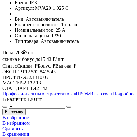
Бренд:
IEK
Артикул:
MVA20-1-025-C
Вид:
Автовыключатель
Количество полюсов:
1 полюс
Номинальный ток:
25 А
Степень защиты:
IP20
Тип товара:
Автовыключатель
Цена:
203
₽
/ шт
скидка и бонус до
15.43
₽/ шт
Статус
Скидка, ₽
Бонус, ₽
Выгода, ₽
ЭКСПЕРТ
12.59
2.84
15.43
ПРОФИ
7.92
2.13
10.05
МАСТЕР
-
2.13
2.13
СТАНДАРТ
-
1.42
1.42
Профессиональным строителям -
«ПРОФИ»
сразу!
›
Подробнее 
В наличии: 120 шт
В корзину
В избранное
В избранном
Сравнить
В сравнении