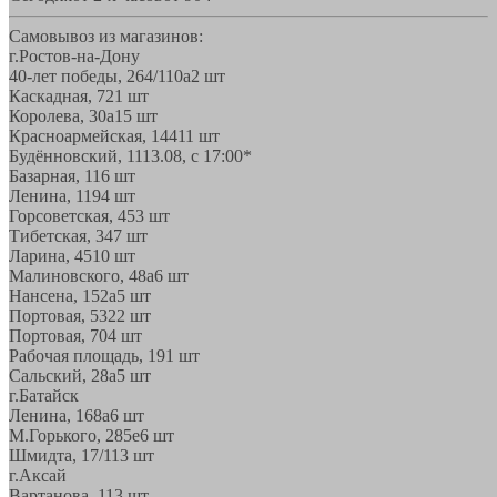
Самовывоз из магазинов:
г.Ростов-на-Дону
40-лет победы, 264/110а
2 шт
Каскадная, 72
1 шт
Королева, 30а
15 шт
Красноармейская, 144
11 шт
Будённовский, 11
13.08, с 17:00*
Базарная, 11
6 шт
Ленина, 119
4 шт
Горсоветская, 45
3 шт
Тибетская, 34
7 шт
Ларина, 45
10 шт
Малиновского, 48а
6 шт
Нансена, 152а
5 шт
Портовая, 532
2 шт
Портовая, 70
4 шт
Рабочая площадь, 19
1 шт
Сальский, 28a
5 шт
г.Батайск
Ленина, 168а
6 шт
М.Горького, 285е
6 шт
Шмидта, 17/1
13 шт
г.Аксай
Вартанова, 11
3 шт