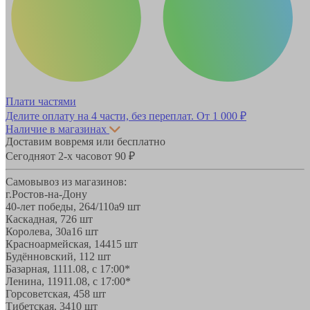
Плати частями
Делите оплату на 4 части, без переплат.
От 1 000 ₽
Наличие в магазинах
Доставим вовремя или бесплатно
Сегодня
от 2-х часов
от 90 ₽
Самовывоз из магазинов:
г.Ростов-на-Дону
40-лет победы, 264/110а
9 шт
Каскадная, 72
6 шт
Королева, 30а
16 шт
Красноармейская, 144
15 шт
Будённовский, 11
2 шт
Базарная, 11
11.08, с 17:00*
Ленина, 119
11.08, с 17:00*
Горсоветская, 45
8 шт
Тибетская, 34
10 шт