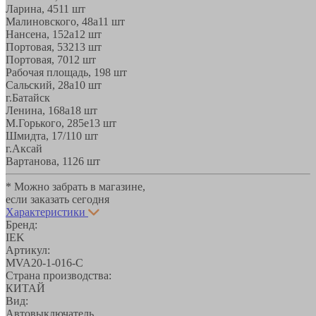
Ларина, 45
11 шт
Малиновского, 48а
11 шт
Нансена, 152а
12 шт
Портовая, 532
13 шт
Портовая, 70
12 шт
Рабочая площадь, 19
8 шт
Сальский, 28a
10 шт
г.Батайск
Ленина, 168а
18 шт
М.Горького, 285е
13 шт
Шмидта, 17/1
10 шт
г.Аксай
Вартанова, 11
26 шт
* Можно забрать в магазине,
если заказать сегодня
Характеристики
Бренд:
IEK
Артикул:
MVA20-1-016-C
Страна производства:
КИТАЙ
Вид:
Автовыключатель