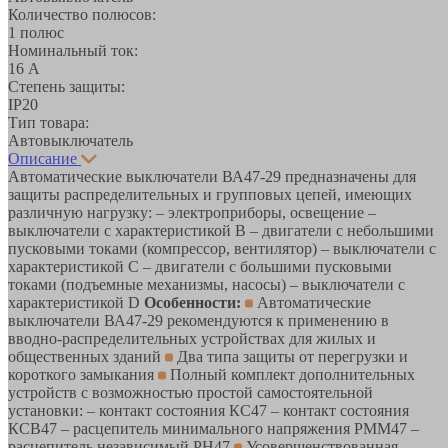
Количество полюсов:
1 полюс
Номинальный ток:
16 А
Степень защиты:
IP20
Тип товара:
Автовыключатель
Описание
Автоматические выключатели ВА47-29 предназначены для
защиты распределительных и групповых цепей, имеющих
различную нагрузку: – электроприборы, освещение –
выключатели с характеристикой В – двигатели с небольшими
пусковыми токами (компрессор, вентилятор) – выключатели с
характеристикой C – двигатели с большими пусковыми
токами (подъемные механизмы, насосы) – выключатели с
характеристикой D
Особенности:
Автоматические
выключатели ВА47-29 рекомендуются к применению в
вводно-распределительных устройствах для жилых и
общественных зданий
Два типа защиты от перегрузки и
короткого замыкания
Полный комплект дополнительных
устройств с возможностью простой самостоятельной
установки: – контакт состояния КС47 – контакт состояния
КСВ47 – расцепитель минимального напряжения РММ47 –
расцепитель независимый РН47
Усовершенствованная