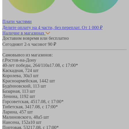
Плати частями
Делите оплату на 4 части, без переплат.
От 1 000 ₽
Наличие в магазинах
Доставим вовремя или бесплатно
Сегодня
от 2-х часов
от 90 ₽
Самовывоз из магазинов:
г.Ростов-на-Дону
40-лет победы, 264/110а
17.08, с 17:00*
Каскадная, 72
4 шт
Королева, 30а
3 шт
Красноармейская, 144
2 шт
Будённовский, 11
3 шт
Базарная, 11
3 шт
Ленина, 119
2 шт
Горсоветская, 45
17.08, с 17:00*
Тибетская, 34
17.08, с 17:00*
Ларина, 45
7 шт
Малиновского, 48а
5 шт
Нансена, 152а
10 шт
Портовая, 532
17.08, с 17:00*