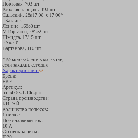
Портовая, 70
3 шт
Рабочая площадь, 19
3 шт
Сальский, 28a
17.08, с 17:00*
г.Батайск
Ленина, 168а
8 шт
М.Горького, 285е
2 шт
Шмидта, 17/1
5 шт
г.Аксай
Вартанова, 11
6 шт
* Можно забрать в магазине,
если заказать сегодня
Характеристики
Бренд:
EKF
Артикул:
mcb4763-1-10c-pro
Страна производства:
КИТАЙ
Количество полюсов:
1 полюс
Номинальный ток:
10 А
Степень защиты:
IP20