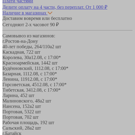
Плати частями
Делите оплату на 4 части, без переплат.
От 1 000 ₽
Наличие в магазинах
Доставим вовремя или бесплатно
Сегодня
от 2-х часов
от 90 ₽
Самовывоз из магазинов:
г.Ростов-на-Дону
40-лет победы, 264/110а
2 шт
Каскадная, 72
2 шт
Королева, 30а
12.08, с 17:00*
Красноармейская, 144
2 шт
Будённовский, 11
12.08, с 17:00*
Базарная, 11
12.08, с 17:00*
Ленина, 119
12.08, с 17:00*
Горсоветская, 45
12.08, с 17:00*
Тибетская, 34
12.08, с 17:00*
Ларина, 45
2 шт
Малиновского, 48а
2 шт
Нансена, 152а
2 шт
Портовая, 532
2 шт
Портовая, 70
2 шт
Рабочая площадь, 19
2 шт
Сальский, 28a
2 шт
г.Батайск