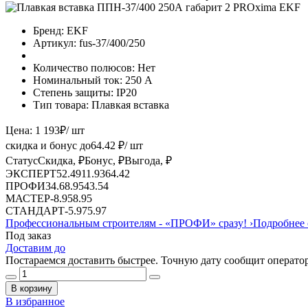
Бренд:
EKF
Артикул:
fus-37/400/250
Количество полюсов:
Нет
Номинальный ток:
250 А
Степень защиты:
IP20
Тип товара:
Плавкая вставка
Цена:
1 193
₽
/ шт
скидка и бонус до
64.42
₽/ шт
Статус
Скидка, ₽
Бонус, ₽
Выгода, ₽
ЭКСПЕРТ
52.49
11.93
64.42
ПРОФИ
34.6
8.95
43.54
МАСТЕР
-
8.95
8.95
СТАНДАРТ
-
5.97
5.97
Профессиональным строителям -
«ПРОФИ»
сразу!
›
Подробнее 
Под заказ
Доставим до
Постараемся доставить быстрее. Точную дату сообщит оператор
В корзину
В избранное