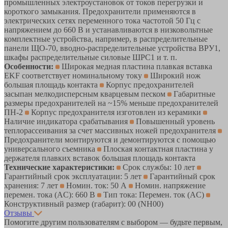
промышленных электроустановок от токов перегрузки и
короткого замыкания. Предохранители применяются в
электрических сетях переменного тока частотой 50 Гц с
напряжением до 660 В и устанавливаются в низковольтные
комплектные устройства, например, в распределительные
панели ЩО-70, вводно-распределительные устройства ВРУ1,
шкафы распределительные силовые ШРС1 и т. п.
Особенности:
Широкая медная пластина плавкая вставка
EKF соответствует номинальному току
Широкий нож
большая площадь контакта
Корпус предохранителей
засыпан мелкодисперсным кварцевым песком
Габаритные
размеры предохранителей на ~15% меньше предохранителей
ПН-2
Корпус предохранителя изготовлен из керамики
Наличие индикатора срабатывания
Повышенный уровень
теплорассеивания за счет массивных ножей предохранителя
Предохранители монтируются и демонтируются с помощью
универсального съемника
Плоская контактная пластина у
держателя плавких вставок большая площадь контакта
Технические характеристики:
Срок службы: 10 лет
Гарантийный срок эксплуатации: 5 лет
Гарантийный срок
хранения: 7 лет
Номин. ток: 50 А
Номин. напряжение
перемен. тока (AC): 660 В
Тип тока: Перемен. ток (AC)
Конструктивный размер (габарит): 00 (NH00)
Отзывы
Помогите другим пользователям с выбором — будьте первым,