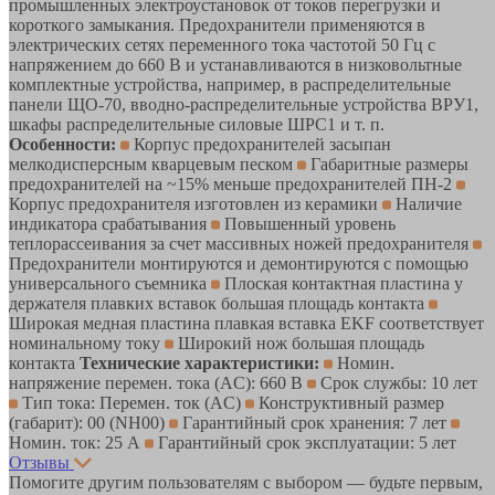
промышленных электроустановок от токов перегрузки и
короткого замыкания. Предохранители применяются в
электрических сетях переменного тока частотой 50 Гц с
напряжением до 660 В и устанавливаются в низковольтные
комплектные устройства, например, в распределительные
панели ЩО-70, вводно-распределительные устройства ВРУ1,
шкафы распределительные силовые ШРС1 и т. п.
Особенности:
Корпус предохранителей засыпан
мелкодисперсным кварцевым песком
Габаритные размеры
предохранителей на ~15% меньше предохранителей ПН-2
Корпус предохранителя изготовлен из керамики
Наличие
индикатора срабатывания
Повышенный уровень
теплорассеивания за счет массивных ножей предохранителя
Предохранители монтируются и демонтируются с помощью
универсального съемника
Плоская контактная пластина у
держателя плавких вставок большая площадь контакта
Широкая медная пластина плавкая вставка EKF соответствует
номинальному току
Широкий нож большая площадь
контакта
Технические характеристики:
Номин.
напряжение перемен. тока (AC): 660 В
Срок службы: 10 лет
Тип тока: Перемен. ток (AC)
Конструктивный размер
(габарит): 00 (NH00)
Гарантийный срок хранения: 7 лет
Номин. ток: 25 А
Гарантийный срок эксплуатации: 5 лет
Отзывы
Помогите другим пользователям с выбором — будьте первым,