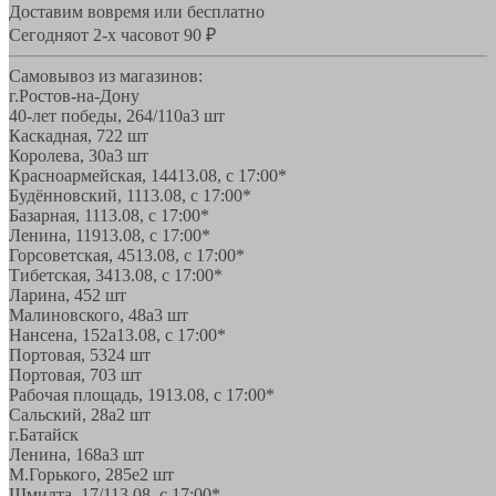
Доставим вовремя или бесплатно
Сегодня
от 2-х часов
от 90 ₽
Самовывоз из магазинов:
г.Ростов-на-Дону
40-лет победы, 264/110а
3 шт
Каскадная, 72
2 шт
Королева, 30а
3 шт
Красноармейская, 144
13.08, с 17:00*
Будённовский, 11
13.08, с 17:00*
Базарная, 11
13.08, с 17:00*
Ленина, 119
13.08, с 17:00*
Горсоветская, 45
13.08, с 17:00*
Тибетская, 34
13.08, с 17:00*
Ларина, 45
2 шт
Малиновского, 48а
3 шт
Нансена, 152а
13.08, с 17:00*
Портовая, 532
4 шт
Портовая, 70
3 шт
Рабочая площадь, 19
13.08, с 17:00*
Сальский, 28a
2 шт
г.Батайск
Ленина, 168а
3 шт
М.Горького, 285е
2 шт
Шмидта, 17/1
13.08, с 17:00*