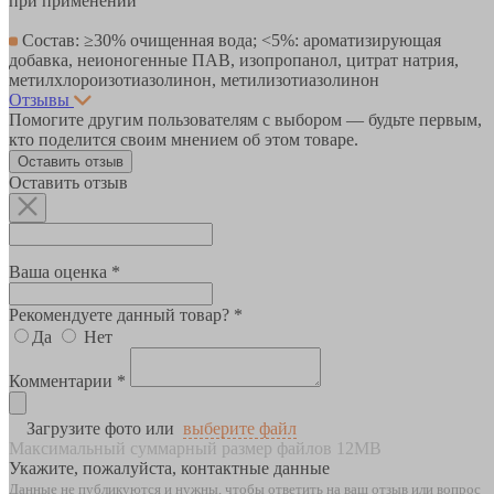
при применении
Состав: ≥30% очищенная вода; <5%: ароматизирующая
добавка, неионогенные ПАВ, изопропанол, цитрат натрия,
метилхлороизотиазолинон, метилизотиазолинон
Отзывы
Помогите другим пользователям с выбором — будьте первым,
кто поделится своим мнением об этом товаре.
Оставить отзыв
Оставить отзыв
Ваша оценка *
Рекомендуете данный товар? *
Да
Нет
Комментарии *
Загрузите фото или
выберите файл
Максимальный суммарный размер файлов 12MB
Укажите, пожалуйста, контактные данные
Данные не публикуются и нужны, чтобы ответить на ваш отзыв или вопрос