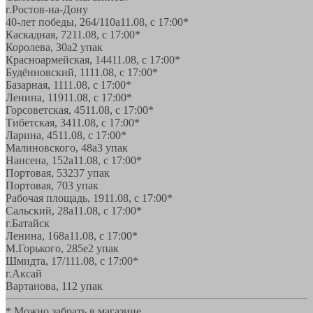
г.Ростов-на-Дону
40-лет победы, 264/110а
11.08, с 17:00*
Каскадная, 72
11.08, с 17:00*
Королева, 30а
2 упак
Красноармейская, 144
11.08, с 17:00*
Будённовский, 11
11.08, с 17:00*
Базарная, 11
11.08, с 17:00*
Ленина, 119
11.08, с 17:00*
Горсоветская, 45
11.08, с 17:00*
Тибетская, 34
11.08, с 17:00*
Ларина, 45
11.08, с 17:00*
Малиновского, 48а
3 упак
Нансена, 152а
11.08, с 17:00*
Портовая, 532
37 упак
Портовая, 70
3 упак
Рабочая площадь, 19
11.08, с 17:00*
Сальский, 28a
11.08, с 17:00*
г.Батайск
Ленина, 168а
11.08, с 17:00*
М.Горького, 285е
2 упак
Шмидта, 17/1
11.08, с 17:00*
г.Аксай
Вартанова, 11
2 упак
* Можно забрать в магазине,