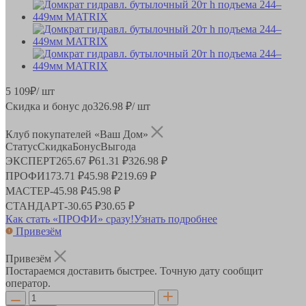
5 109
₽
/ шт
Скидка и бонус до
326.98
₽/ шт
Клуб покупателей «Ваш Дом»
Статус
Скидка
Бонус
Выгода
ЭКСПЕРТ
265.67 ₽
61.31 ₽
326.98 ₽
ПРОФИ
173.71 ₽
45.98 ₽
219.69 ₽
МАСТЕР
-
45.98 ₽
45.98 ₽
СТАНДАРТ
-
30.65 ₽
30.65 ₽
Как стать «ПРОФИ» сразу!
Узнать подробнее
Привезём
Привезём
Постараемся доставить быстрее. Точную дату сообщит
оператор.