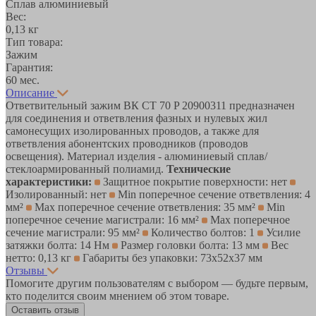
Сплав алюминиевый
Вес:
0,13 кг
Тип товара:
Зажим
Гарантия:
60 мес.
Описание
Ответвительный зажим ВК CT 70 P 20900311 предназначен
для соединения и ответвления фазных и нулевых жил
самонесущих изолированных проводов, а также для
ответвления абонентских проводников (проводов
освещения). Материал изделия - алюминиевый сплав/
стеклоармированный полиамид.
Технические
характеристики:
Защитное покрытие поверхности: нет
Изолированный: нет
Min поперечное сечение ответвления: 4
мм²
Мах поперечное сечение ответвления: 35 мм²
Min
поперечное сечение магистрали: 16 мм²
Мах поперечное
сечение магистрали: 95 мм²
Количество болтов: 1
Усилие
затяжки болта: 14 Нм
Размер головки болта: 13 мм
Вес
нетто: 0,13 кг
Габариты без упаковки: 73х52х37 мм
Отзывы
Помогите другим пользователям с выбором — будьте первым,
кто поделится своим мнением об этом товаре.
Оставить отзыв