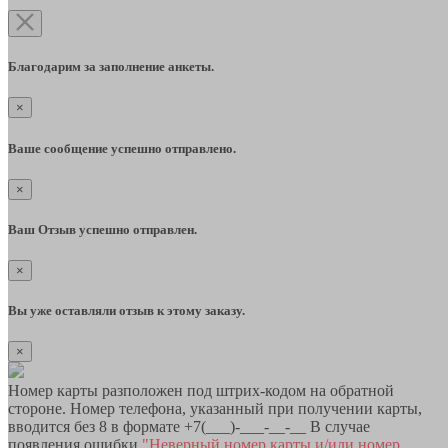
Благодарим за заполнение анкеты.
×
Ваше сообщение успешно отправлено.
×
Ваш Отзыв успешно отправлен.
×
Вы уже оставляли отзыв к этому заказу.
×
Номер карты разположен под штрих-кодом на обратной
стороне. Номер телефона, указанный при получении карты,
вводится без 8 в формате +7(___)-___-__-__ В случае
появления ошибки
"Неверный номер карты и/или номер