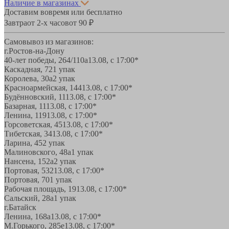
Наличие в магазинах
Доставим вовремя или бесплатно
Завтра
от 2-х часов
от 90 ₽
Самовывоз из магазинов:
г.Ростов-на-Дону
40-лет победы, 264/110а
13.08, с 17:00*
Каскадная, 72
1 упак
Королева, 30а
2 упак
Красноармейская, 144
13.08, с 17:00*
Будённовский, 11
13.08, с 17:00*
Базарная, 11
13.08, с 17:00*
Ленина, 119
13.08, с 17:00*
Горсоветская, 45
13.08, с 17:00*
Тибетская, 34
13.08, с 17:00*
Ларина, 45
2 упак
Малиновского, 48а
1 упак
Нансена, 152а
2 упак
Портовая, 532
13.08, с 17:00*
Портовая, 70
1 упак
Рабочая площадь, 19
13.08, с 17:00*
Сальский, 28a
1 упак
г.Батайск
Ленина, 168а
13.08, с 17:00*
М.Горького, 285е
13.08, с 17:00*