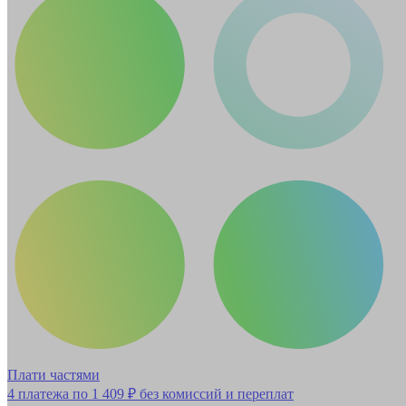
Плати частями
4 платежа по
1 409 ₽
без комиссий и переплат