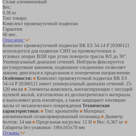
Сплав алюминиевый
Вес:
0,36 кг
Тип товара:
Комплект промежуточной подвески
Гарантия:
60 мес.
Описание
Комплект промежуточной подвески ВК ES 54-14 P 20300121
используется для подвески СИП на промежуточных и
угловых опорах ВЛИ при углах поворота трассы ВЛ до 30°.
Универсальный диапазон сечений. Нейтраль фиксируется
регулируемым зажимом, подвижное соединение позволяет
зажиму двигаться в продольном и поперечном направлениях
Особенности:
Комплект промежуточной подвески ВК ES
54-14 P 20300121 имеет универсальный диапазон сечений: 25-
120 мм.кв
Элементы комплекта, контактирующие с несущей
нулевой жилой, изготовлены из диэлектрического материала
и выполняют роль изолятора, а также защищают изоляцию
жилы от механического повреждения
Технические
характеристики:
Тип: кронштейн
Материал:
алюминиевый сплав/армированный полиамид
Диаметр
болтов: 14 мм
Предельная нагрузка: 12 Н
Вес: 0,367 кг
Габариты без упаковки: 190х165х70 мм
Отзывы