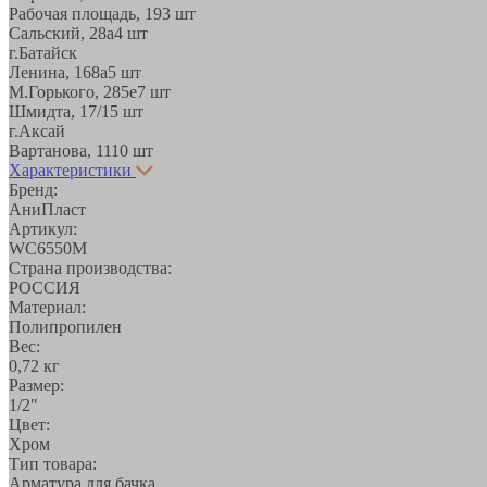
Рабочая площадь, 19
3 шт
Сальский, 28a
4 шт
г.Батайск
Ленина, 168а
5 шт
М.Горького, 285е
7 шт
Шмидта, 17/1
5 шт
г.Аксай
Вартанова, 11
10 шт
Характеристики
Бренд:
АниПласт
Артикул:
WC6550М
Страна производства:
РОССИЯ
Материал:
Полипропилен
Вес:
0,72 кг
Размер:
1/2"
Цвет:
Хром
Тип товара:
Арматура для бачка