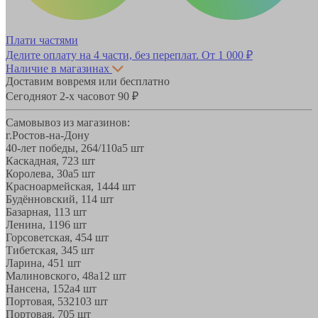
Плати частями
Делите оплату на 4 части, без переплат.
От 1 000 ₽
Наличие в магазинах
Доставим вовремя или бесплатно
Сегодня
от 2-х часов
от 90 ₽
Самовывоз из магазинов:
г.Ростов-на-Дону
40-лет победы, 264/110а
5 шт
Каскадная, 72
3 шт
Королева, 30а
5 шт
Красноармейская, 144
4 шт
Будённовский, 11
4 шт
Базарная, 11
3 шт
Ленина, 119
6 шт
Горсоветская, 45
4 шт
Тибетская, 34
5 шт
Ларина, 45
1 шт
Малиновского, 48а
12 шт
Нансена, 152а
4 шт
Портовая, 532
103 шт
Портовая, 70
5 шт