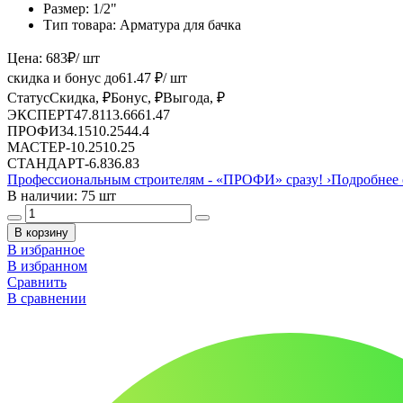
Размер:
1/2"
Тип товара:
Арматура для бачка
Цена:
683
₽
/ шт
скидка и бонус до
61.47
₽/ шт
Статус
Скидка, ₽
Бонус, ₽
Выгода, ₽
ЭКСПЕРТ
47.81
13.66
61.47
ПРОФИ
34.15
10.25
44.4
МАСТЕР
-
10.25
10.25
СТАНДАРТ
-
6.83
6.83
Профессиональным строителям -
«ПРОФИ»
сразу!
›
Подробнее 
В наличии: 75 шт
В корзину
В избранное
В избранном
Сравнить
В сравнении