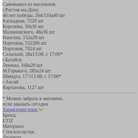
Самовывоз из магазинов:
г.Ростов-на-Дону
40-лет победы, 264/110а
40 шт
Каскадная, 72
20 шт
Королева, 30а
30 шт
Малиновского, 48а
36 шт
Нансена, 152а
29 шт
Портовая, 532
206 шт
Портовая, 70
24 шт
Сальский, 28a
13.08, с 17:00*
г.Батайск
Ленина, 168а
20 шт
М.Горького, 285е
24 шт
Шмидта, 17/1
13.08, с 17:00*
г.Аксай
Вартанова, 11
27 шт
* Можно забрать в магазине,
если заказать сегодня
Характеристики
Бренд:
ETIZ
Материал:
Стеклопластик
Диаметр: