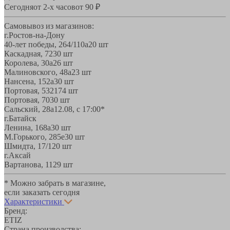
Сегодня
от 2-х часов
от 90 ₽
Самовывоз из магазинов:
г.Ростов-на-Дону
40-лет победы, 264/110а
20 шт
Каскадная, 72
30 шт
Королева, 30а
26 шт
Малиновского, 48а
23 шт
Нансена, 152а
30 шт
Портовая, 532
174 шт
Портовая, 70
30 шт
Сальский, 28a
12.08, с 17:00*
г.Батайск
Ленина, 168а
30 шт
М.Горького, 285е
30 шт
Шмидта, 17/1
20 шт
г.Аксай
Вартанова, 11
29 шт
* Можно забрать в магазине,
если заказать сегодня
Характеристики
Бренд:
ETIZ
Страна производства: