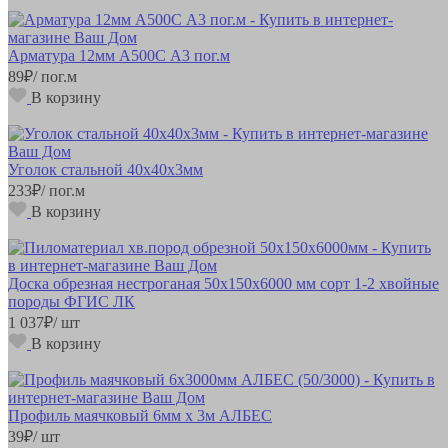
Арматура 12мм А500С А3 пог.м
89
₽
/ пог.м
В корзину
Уголок стальной 40х40х3мм
233
₽
/ пог.м
В корзину
Доска обрезная нестроганая 50х150х6000 мм сорт 1-2 хвойные
породы ФГИС ЛК
1 037
₽
/ шт
В корзину
Профиль маячковый 6мм х 3м АЛБЕС
39
₽
/ шт