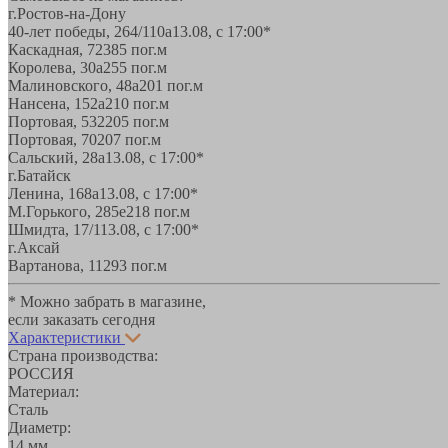
г.Ростов-на-Дону
40-лет победы, 264/110а
13.08, с 17:00*
Каскадная, 72
385 пог.м
Королева, 30а
255 пог.м
Малиновского, 48а
201 пог.м
Нансена, 152а
210 пог.м
Портовая, 532
205 пог.м
Портовая, 70
207 пог.м
Сальский, 28a
13.08, с 17:00*
г.Батайск
Ленина, 168а
13.08, с 17:00*
М.Горького, 285е
218 пог.м
Шмидта, 17/1
13.08, с 17:00*
г.Аксай
Вартанова, 11
293 пог.м
* Можно забрать в магазине,
если заказать сегодня
Характеристики
Страна производства:
РОССИЯ
Материал:
Сталь
Диаметр:
14 мм