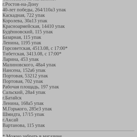
г.Ростов-на-Дону
40-лет победы, 264/110а
3 упак
Каскадная, 72
2 упак
Королева, 30а
13 упак
Красноармейская, 144
10 упак
Будённовский, 11
5 упак
Базарная, 11
5 упак
Ленина, 119
5 упак
Горсоветская, 45
13.08, с 17:00*
Тибетская, 34
13.08, с 17:00*
Ларина, 45
3 упак
Малиновского, 48а
4 упак
Нансена, 152а
6 упак
Портовая, 532
12 упак
Портовая, 70
2 упак
Рабочая площадь, 19
7 упак
Сальский, 28a
4 упак
г.Батайск
Ленина, 168а
5 упак
М.Горького, 285е
3 упак
Шмидта, 17/1
5 упак
г.Аксай
Вартанова, 11
5 упак
* Можно забрать в магазине,