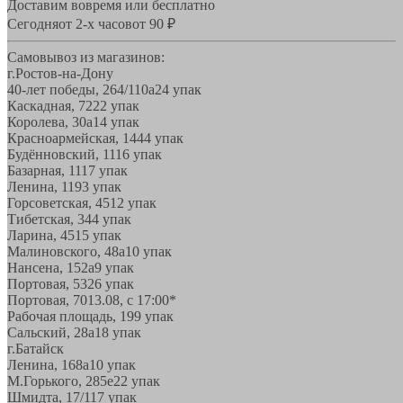
Доставим вовремя или бесплатно
Сегодня
от 2-х часов
от 90 ₽
Самовывоз из магазинов:
г.Ростов-на-Дону
40-лет победы, 264/110а
24 упак
Каскадная, 72
22 упак
Королева, 30а
14 упак
Красноармейская, 144
4 упак
Будённовский, 11
16 упак
Базарная, 11
17 упак
Ленина, 119
3 упак
Горсоветская, 45
12 упак
Тибетская, 34
4 упак
Ларина, 45
15 упак
Малиновского, 48а
10 упак
Нансена, 152а
9 упак
Портовая, 532
6 упак
Портовая, 70
13.08, с 17:00*
Рабочая площадь, 19
9 упак
Сальский, 28a
18 упак
г.Батайск
Ленина, 168а
10 упак
М.Горького, 285е
22 упак
Шмидта, 17/1
17 упак