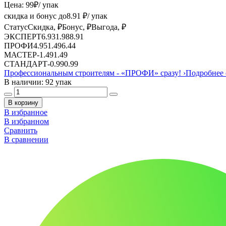
Цена:
99
₽
/ упак
скидка и бонус до
8.91
₽/ упак
Статус
Скидка, ₽
Бонус, ₽
Выгода, ₽
ЭКСПЕРТ
6.93
1.98
8.91
ПРОФИ
4.95
1.49
6.44
МАСТЕР
-
1.49
1.49
СТАНДАРТ
-
0.99
0.99
Профессиональным строителям -
«ПРОФИ»
сразу!
›
Подробнее 
В наличии: 92 упак
В корзину
В избранное
В избранном
Сравнить
В сравнении