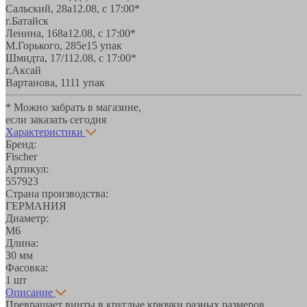
Сальский, 28a
12.08, с 17:00*
г.Батайск
Ленина, 168а
12.08, с 17:00*
М.Горького, 285е
15 упак
Шмидта, 17/1
12.08, с 17:00*
г.Аксай
Вартанова, 11
11 упак
* Можно забрать в магазине,
если заказать сегодня
Характеристики
Бренд:
Fischer
Артикул:
557923
Страна производства:
ГЕРМАНИЯ
Диаметр:
М6
Длина:
30 мм
Фасовка:
1 шт
Описание
Превращает винты в круглые крючки разных размеров.