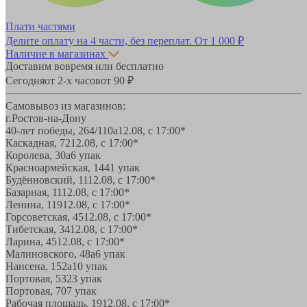
Плати частями
Делите оплату на 4 части, без переплат.
От 1 000 ₽
Наличие в магазинах
Доставим вовремя или бесплатно
Сегодня
от 2-х часов
от 90 ₽
Самовывоз из магазинов:
г.Ростов-на-Дону
40-лет победы, 264/110а
12.08, с 17:00*
Каскадная, 72
12.08, с 17:00*
Королева, 30а
6 упак
Красноармейская, 144
1 упак
Будённовский, 11
12.08, с 17:00*
Базарная, 11
12.08, с 17:00*
Ленина, 119
12.08, с 17:00*
Горсоветская, 45
12.08, с 17:00*
Тибетская, 34
12.08, с 17:00*
Ларина, 45
12.08, с 17:00*
Малиновского, 48а
6 упак
Нансена, 152а
10 упак
Портовая, 532
3 упак
Портовая, 70
7 упак
Рабочая площадь, 19
12.08, с 17:00*