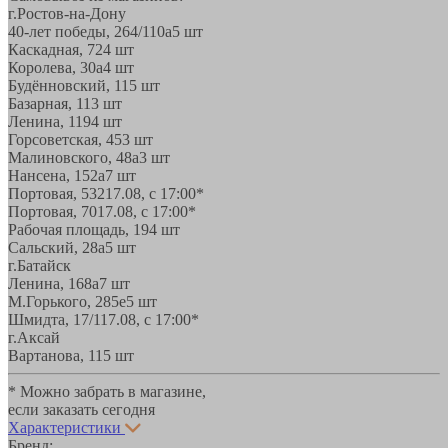
г.Ростов-на-Дону
40-лет победы, 264/110а
5 шт
Каскадная, 72
4 шт
Королева, 30а
4 шт
Будённовский, 11
5 шт
Базарная, 11
3 шт
Ленина, 119
4 шт
Горсоветская, 45
3 шт
Малиновского, 48а
3 шт
Нансена, 152а
7 шт
Портовая, 532
17.08, с 17:00*
Портовая, 70
17.08, с 17:00*
Рабочая площадь, 19
4 шт
Сальский, 28a
5 шт
г.Батайск
Ленина, 168а
7 шт
М.Горького, 285е
5 шт
Шмидта, 17/1
17.08, с 17:00*
г.Аксай
Вартанова, 11
5 шт
* Можно забрать в магазине,
если заказать сегодня
Характеристики
Бренд: