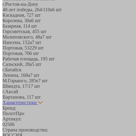
г.Ростов-на-Дону
40-лет победы, 264/110а
6 шт
Каскадная, 72
7 шт
Королева, 30а
6 шт
Базарная, 11
4 шт
Горсоветская, 45
5 шт
Малиновского, 48а
7 шт
Нансена, 152а
7 шт
Портовая, 532
29 шт
Портовая, 70
6 шт
Рабочая площадь, 19
5 шт
Сальский, 28a
5 шт
г.Батайск
Ленина, 168а
7 шт
М.Горького, 285е
7 шт
Шмидта, 17/1
7 шт
г.Аксай
Вартанова, 11
7 шт
Характеристики
Бренд:
ПилотПро
Артикул:
02506
Страна производства:
РОССИЯ