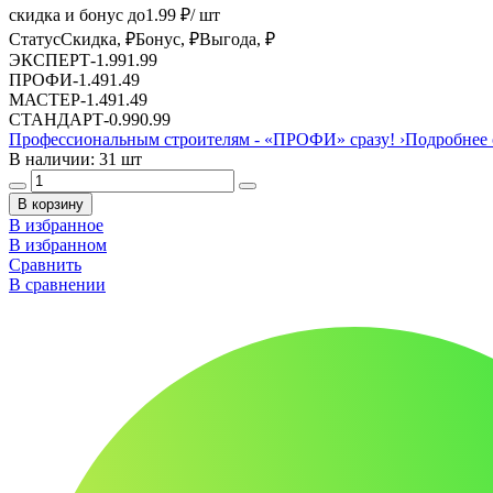
скидка и бонус до
1.99
₽/ шт
Статус
Скидка, ₽
Бонус, ₽
Выгода, ₽
ЭКСПЕРТ
-
1.99
1.99
ПРОФИ
-
1.49
1.49
МАСТЕР
-
1.49
1.49
СТАНДАРТ
-
0.99
0.99
Профессиональным строителям -
«ПРОФИ»
сразу!
›
Подробнее 
В наличии: 31 шт
В корзину
В избранное
В избранном
Сравнить
В сравнении