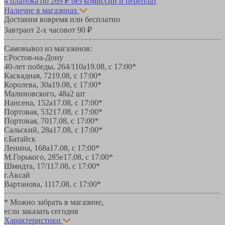
4 платежа по
269 ₽
без комиссий и переплат
Наличие в магазинах
Доставим вовремя или бесплатно
Завтра
от 2-х часов
от 90 ₽
Самовывоз из магазинов:
г.Ростов-на-Дону
40-лет победы, 264/110а
19.08, с 17:00*
Каскадная, 72
19.08, с 17:00*
Королева, 30а
19.08, с 17:00*
Малиновского, 48а
2 шт
Нансена, 152а
17.08, с 17:00*
Портовая, 532
17.08, с 17:00*
Портовая, 70
17.08, с 17:00*
Сальский, 28a
17.08, с 17:00*
г.Батайск
Ленина, 168а
17.08, с 17:00*
М.Горького, 285е
17.08, с 17:00*
Шмидта, 17/1
17.08, с 17:00*
г.Аксай
Вартанова, 11
17.08, с 17:00*
* Можно забрать в магазине,
если заказать сегодня
Характеристики