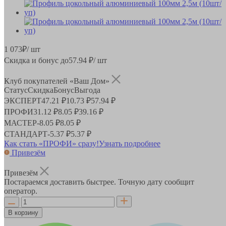
1 073
₽
/ шт
Скидка и бонус до
57.94
₽/ шт
Клуб покупателей «Ваш Дом»
Статус
Скидка
Бонус
Выгода
ЭКСПЕРТ
47.21 ₽
10.73 ₽
57.94 ₽
ПРОФИ
31.12 ₽
8.05 ₽
39.16 ₽
МАСТЕР
-
8.05 ₽
8.05 ₽
СТАНДАРТ
-
5.37 ₽
5.37 ₽
Как стать «ПРОФИ» сразу!
Узнать подробнее
Привезём
Привезём
Постараемся доставить быстрее. Точную дату сообщит
оператор.
В корзину