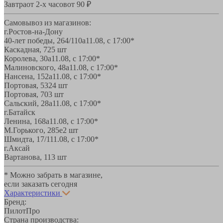
Завтра
от 2-х часов
от 90 ₽
Самовывоз из магазинов:
г.Ростов-на-Дону
40-лет победы, 264/110а
11.08, с 17:00*
Каскадная, 72
5 шт
Королева, 30а
11.08, с 17:00*
Малиновского, 48а
11.08, с 17:00*
Нансена, 152а
11.08, с 17:00*
Портовая, 532
4 шт
Портовая, 70
3 шт
Сальский, 28a
11.08, с 17:00*
г.Батайск
Ленина, 168а
11.08, с 17:00*
М.Горького, 285е
2 шт
Шмидта, 17/1
11.08, с 17:00*
г.Аксай
Вартанова, 11
3 шт
* Можно забрать в магазине,
если заказать сегодня
Характеристики
Бренд:
ПилотПро
Страна производства: