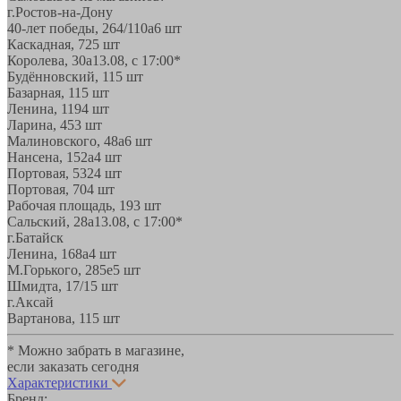
г.Ростов-на-Дону
40-лет победы, 264/110а
6 шт
Каскадная, 72
5 шт
Королева, 30а
13.08, с 17:00*
Будённовский, 11
5 шт
Базарная, 11
5 шт
Ленина, 119
4 шт
Ларина, 45
3 шт
Малиновского, 48а
6 шт
Нансена, 152а
4 шт
Портовая, 532
4 шт
Портовая, 70
4 шт
Рабочая площадь, 19
3 шт
Сальский, 28a
13.08, с 17:00*
г.Батайск
Ленина, 168а
4 шт
М.Горького, 285е
5 шт
Шмидта, 17/1
5 шт
г.Аксай
Вартанова, 11
5 шт
* Можно забрать в магазине,
если заказать сегодня
Характеристики
Бренд: