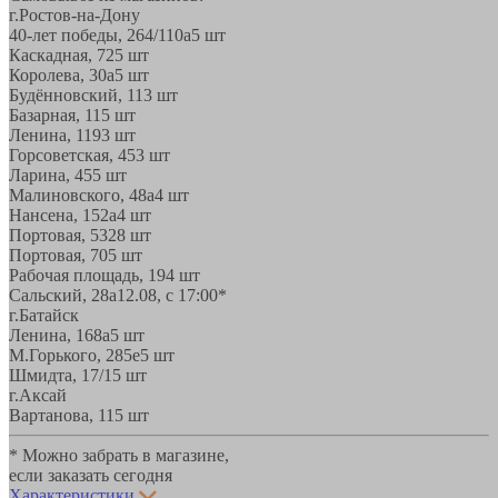
г.Ростов-на-Дону
40-лет победы, 264/110а
5 шт
Каскадная, 72
5 шт
Королева, 30а
5 шт
Будённовский, 11
3 шт
Базарная, 11
5 шт
Ленина, 119
3 шт
Горсоветская, 45
3 шт
Ларина, 45
5 шт
Малиновского, 48а
4 шт
Нансена, 152а
4 шт
Портовая, 532
8 шт
Портовая, 70
5 шт
Рабочая площадь, 19
4 шт
Сальский, 28a
12.08, с 17:00*
г.Батайск
Ленина, 168а
5 шт
М.Горького, 285е
5 шт
Шмидта, 17/1
5 шт
г.Аксай
Вартанова, 11
5 шт
* Можно забрать в магазине,
если заказать сегодня
Характеристики