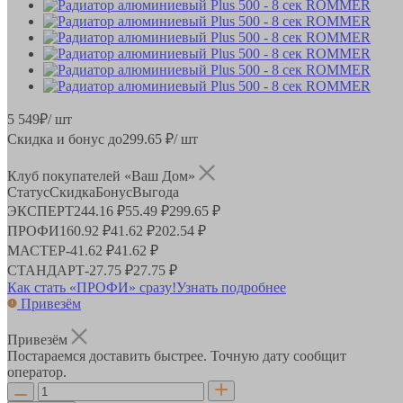
5 549
₽
/ шт
Скидка и бонус до
299.65
₽/ шт
Клуб покупателей «Ваш Дом»
Статус
Скидка
Бонус
Выгода
ЭКСПЕРТ
244.16 ₽
55.49 ₽
299.65 ₽
ПРОФИ
160.92 ₽
41.62 ₽
202.54 ₽
МАСТЕР
-
41.62 ₽
41.62 ₽
СТАНДАРТ
-
27.75 ₽
27.75 ₽
Как стать «ПРОФИ» сразу!
Узнать подробнее
Привезём
Привезём
Постараемся доставить быстрее. Точную дату сообщит
оператор.