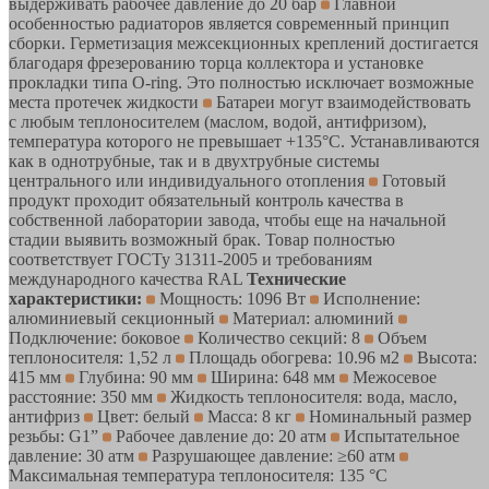
выдерживать рабочее давление до 20 бар
Главной
особенностью радиаторов является современный принцип
сборки. Герметизация межсекционных креплений достигается
благодаря фрезерованию торца коллектора и установке
прокладки типа O-ring. Это полностью исключает возможные
места протечек жидкости
Батареи могут взаимодействовать
с любым теплоносителем (маслом, водой, антифризом),
температура которого не превышает +135°C. Устанавливаются
как в однотрубные, так и в двухтрубные системы
центрального или индивидуального отопления
Готовый
продукт проходит обязательный контроль качества в
собственной лаборатории завода, чтобы еще на начальной
стадии выявить возможный брак. Товар полностью
соответствует ГОСТу 31311-2005 и требованиям
международного качества RAL
Технические
характеристики:
Мощность: 1096 Вт
Исполнение:
алюминиевый секционный
Материал: алюминий
Подключение: боковое
Количество секций: 8
Объем
теплоносителя: 1,52 л
Площадь обогрева: 10.96 м2
Высота:
415 мм
Глубина: 90 мм
Ширина: 648 мм
Межосевое
расстояние: 350 мм
Жидкость теплоносителя: вода, масло,
антифриз
Цвет: белый
Масса: 8 кг
Номинальный размер
резьбы: G1”
Рабочее давление до: 20 атм
Испытательное
давление: 30 атм
Разрушающее давление: ≥60 атм
Максимальная температура теплоносителя: 135 °C