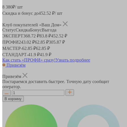
8 380
₽
/ шт
Скидка и бонус до
452.52
₽/ шт
Клуб покупателей «Ваш Дом»
Статус
Скидка
Бонус
Выгода
ЭКСПЕРТ
368.72 ₽
83.8 ₽
452.52 ₽
ПРОФИ
243.02 ₽
62.85 ₽
305.87 ₽
МАСТЕР
-
62.85 ₽
62.85 ₽
СТАНДАРТ
-
41.9 ₽
41.9 ₽
Как стать «ПРОФИ» сразу!
Узнать подробнее
Привезём
Привезём
Постараемся доставить быстрее. Точную дату сообщит
оператор.
В корзину