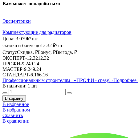
Вам может понадобиться:
Эксцентрики
Комплектующие для радиаторов
Цена:
3 079
₽
/ шт
скидка и бонус до
12.32
₽/ шт
Статус
Скидка, ₽
Бонус, ₽
Выгода, ₽
ЭКСПЕРТ
-
12.32
12.32
ПРОФИ
-
9.24
9.24
МАСТЕР
-
9.24
9.24
СТАНДАРТ
-
6.16
6.16
Профессиональным строителям -
«ПРОФИ»
сразу!
›
Подробнее 
В наличии: 1 шт
В корзину
В избранное
В избранном
Сравнить
В сравнении