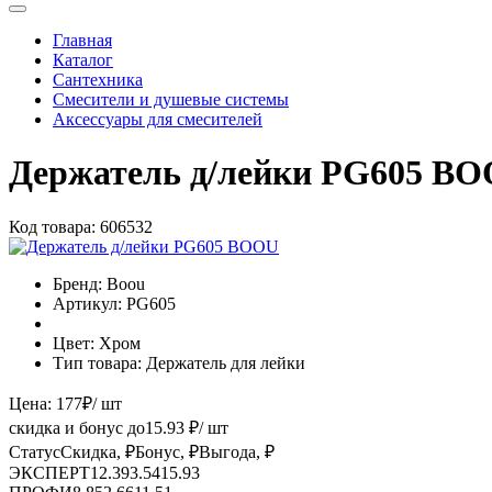
Главная
Каталог
Сантехника
Смесители и душевые системы
Аксессуары для смесителей
Держатель д/лейки PG605 B
Код товара:
606532
Бренд:
Boou
Артикул:
PG605
Цвет:
Хром
Тип товара:
Держатель для лейки
Цена:
177
₽
/ шт
скидка и бонус до
15.93
₽/ шт
Статус
Скидка, ₽
Бонус, ₽
Выгода, ₽
ЭКСПЕРТ
12.39
3.54
15.93