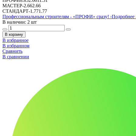
ПРОФИ
8.85
2.66
11.51
МАСТЕР
-
2.66
2.66
СТАНДАРТ
-
1.77
1.77
Профессиональным строителям -
«ПРОФИ»
сразу!
›
Подробнее 
В наличии: 2 шт
В корзину
В избранное
В избранном
Сравнить
В сравнении