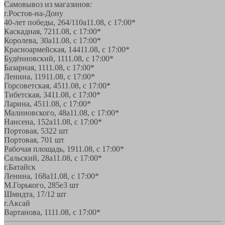
Самовывоз из магазинов:
г.Ростов-на-Дону
40-лет победы, 264/110а
11.08, с 17:00*
Каскадная, 72
11.08, с 17:00*
Королева, 30а
11.08, с 17:00*
Красноармейская, 144
11.08, с 17:00*
Будённовский, 11
11.08, с 17:00*
Базарная, 11
11.08, с 17:00*
Ленина, 119
11.08, с 17:00*
Горсоветская, 45
11.08, с 17:00*
Тибетская, 34
11.08, с 17:00*
Ларина, 45
11.08, с 17:00*
Малиновского, 48а
11.08, с 17:00*
Нансена, 152а
11.08, с 17:00*
Портовая, 532
2 шт
Портовая, 70
1 шт
Рабочая площадь, 19
11.08, с 17:00*
Сальский, 28a
11.08, с 17:00*
г.Батайск
Ленина, 168а
11.08, с 17:00*
М.Горького, 285е
3 шт
Шмидта, 17/1
2 шт
г.Аксай
Вартанова, 11
11.08, с 17:00*