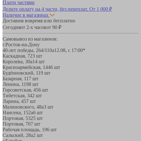
Плати частями
Делите оплату на 4 части, без переплат.
От 1 000 ₽
Наличие в магазинах
Доставим вовремя или бесплатно
Сегодня
от 2-х часов
от 90 ₽
Самовывоз из магазинов:
г.Ростов-на-Дону
40-лет победы, 264/110а
12.08, с 17:00*
Каскадная, 72
3 шт
Королева, 30а
14 шт
Красноармейская, 144
6 шт
Будённовский, 11
9 шт
Базарная, 11
7 шт
Ленина, 119
8 шт
Горсоветская, 45
6 шт
Тибетская, 34
2 шт
Ларина, 45
7 шт
Малиновского, 48а
3 шт
Нансена, 152а
6 шт
Портовая, 532
5 шт
Портовая, 70
7 шт
Рабочая площадь, 19
6 шт
Сальский, 28a
2 шт
г.Батайск