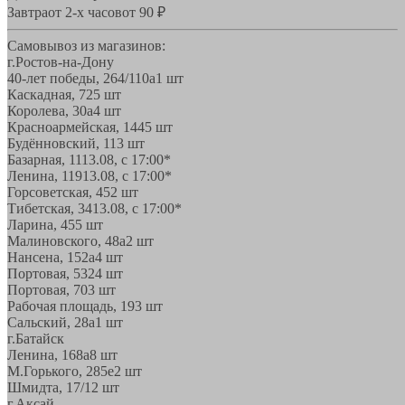
Завтра
от 2-х часов
от 90 ₽
Самовывоз из магазинов:
г.Ростов-на-Дону
40-лет победы, 264/110а
1 шт
Каскадная, 72
5 шт
Королева, 30а
4 шт
Красноармейская, 144
5 шт
Будённовский, 11
3 шт
Базарная, 11
13.08, с 17:00*
Ленина, 119
13.08, с 17:00*
Горсоветская, 45
2 шт
Тибетская, 34
13.08, с 17:00*
Ларина, 45
5 шт
Малиновского, 48а
2 шт
Нансена, 152а
4 шт
Портовая, 532
4 шт
Портовая, 70
3 шт
Рабочая площадь, 19
3 шт
Сальский, 28a
1 шт
г.Батайск
Ленина, 168а
8 шт
М.Горького, 285е
2 шт
Шмидта, 17/1
2 шт
г.Аксай