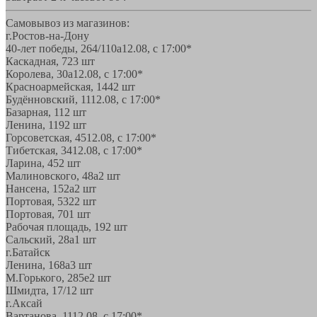
Самовывоз из магазинов:
г.Ростов-на-Дону
40-лет победы, 264/110а
12.08, с 17:00*
Каскадная, 72
3 шт
Королева, 30а
12.08, с 17:00*
Красноармейская, 144
2 шт
Будённовский, 11
12.08, с 17:00*
Базарная, 11
2 шт
Ленина, 119
2 шт
Горсоветская, 45
12.08, с 17:00*
Тибетская, 34
12.08, с 17:00*
Ларина, 45
2 шт
Малиновского, 48а
2 шт
Нансена, 152а
2 шт
Портовая, 532
2 шт
Портовая, 70
1 шт
Рабочая площадь, 19
2 шт
Сальский, 28a
1 шт
г.Батайск
Ленина, 168а
3 шт
М.Горького, 285е
2 шт
Шмидта, 17/1
2 шт
г.Аксай
Вартанова, 11
12.08, с 17:00*