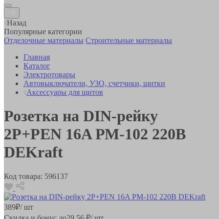
Назад
Популярные категории
Отделочные материалы
Строительные материалы
Главная
Каталог
Электротовары
Автовыключатели, УЗО, счетчики, щитки
Аксессуары для щитов
Розетка на DIN-рейку
2P+PEN 16A РМ-102 220В
DEKraft
Код товара:
596137
389
₽
/ шт
Скидка и бонус до
29.56
₽/ шт